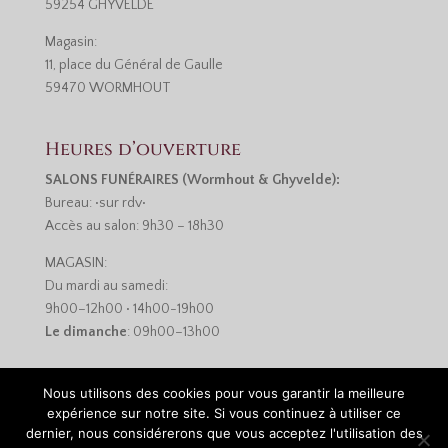
59254 GHYVELDE
Magasin:
11, place du Général de Gaulle
59470 WORMHOUT
Heures d’ouverture
SALONS FUNÉRAIRES (Wormhout & Ghyvelde):
Bureau: •sur rdv•
Accès au salon: 9h30 – 18h30
MAGASIN:
Du mardi au samedi:
9h00–12h00 • 14h00-19h00
Le dimanche
: 09h00–13h00
Nous utilisons des cookies pour vous garantir la meilleure
expérience sur notre site. Si vous continuez à utiliser ce
dernier, nous considérerons que vous acceptez l'utilisation des