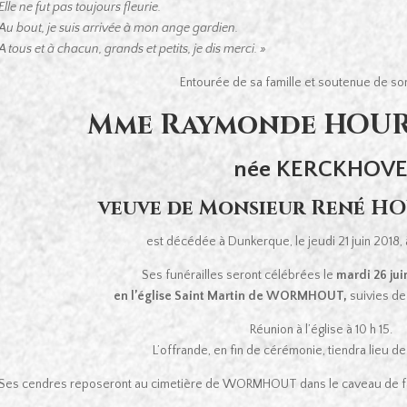
Elle ne fut pas toujours fleurie.
Au bout, je suis arrivée à mon ange gardien.
A tous et à chacun, grands et petits, je dis merci. »
Entourée de sa famille et soutenue de son
Mme Raymonde HOUR
née KERCKHOV
veuve de Monsieur René H
est décédée à Dunkerque, le jeudi 21 juin 2018, 
Ses funérailles seront célébrées le
mardi 26 jui
en l’église Saint Martin de WORMHOUT,
suivies de
Réunion à l’église à 10 h 15.
L’offrande, en fin de cérémonie, tiendra lieu 
Ses cendres reposeront au cimetière de WORMHOUT dans le caveau de fa