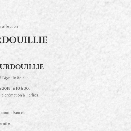
 affection
DOUILLIE
E
OURDOUILLIE
à l’âge de 88 ans.
n 2018, à 10 h 30,
 la crémation à Herlies.
de condoléances.
mille.