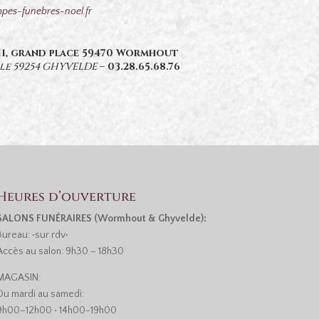
es-funebres-noel.fr
 11, grand place 59470 Wormhout
ale 59254 GHYVELDE
–
03.28.65.68.76
Heures d’ouverture
SALONS FUNÉRAIRES (Wormhout & Ghyvelde):
Bureau: •sur rdv•
Accès au salon: 9h30 – 18h30
MAGASIN:
Du mardi au samedi:
9h00–12h00 • 14h00-19h00