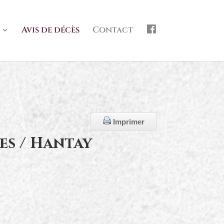
f
Avis de décès
Contact
b
Imprimer
es / Hantay