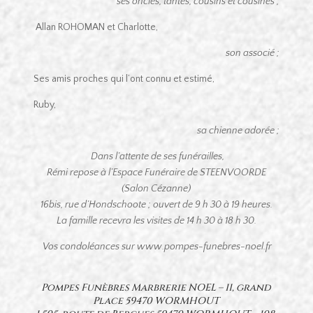
ses oncles, tantes, cousins et cousines ;
Allan ROHOMAN et Charlotte,
son associé ;
Ses amis proches qui l’ont connu et estimé,
Ruby,
sa chienne adorée ;
Dans l’attente de ses funérailles,
Rémi repose à l’Espace Funéraire de STEENVOORDE
(Salon Cézanne)
16bis, rue d’Hondschoote ; ouvert de 9 h 30 à 19 heures.
La famille recevra les visites de 14 h 30 à 18 h 30.
Vos condoléances sur www.pompes-funebres-noel.fr
Pompes Funèbres Marbrerie NOEL – 11, grand
Place 59470 WORMHOUT