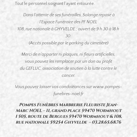
Tout le personnel soignant l’ayant entourée.
Dans l’attente de ses funérailles, Solange repose à
l’Espace Funéraire des PF NOEL
108, rue nationale à GHYVELDE ; ouvert de 9 h 30 à 18 h
30.
(Accès possible par le parking du cimetière)
Merci de n’apporter ni plaques, ni fleurs artificielles,
vous pouvez les remplacer par un don au profit
du GEFLUC, association de soutien à la lutte contre le
cancer.
Vous pouvez laisser vos condoléances sur www.pompes-
funebres-noel.fr
Pompes Funèbres Marbrerie Fleuriste Jean-
Marc NOEL – 11, grand place 59470 Wormhout
1 505, route de Bergues 59470 Wormhout & 108,
rue nationale 59254 Ghyvelde –
03.28.65.68.76