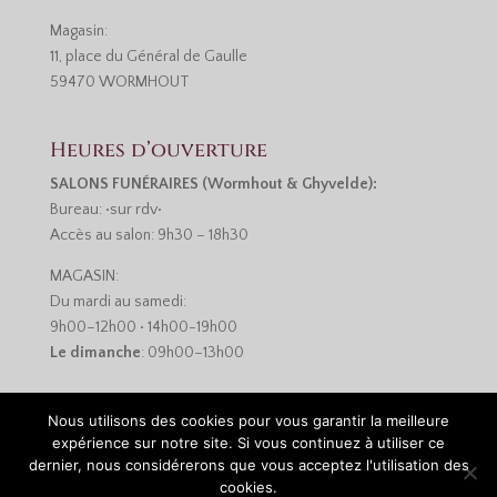
Magasin:
11, place du Général de Gaulle
59470 WORMHOUT
Heures d’ouverture
SALONS FUNÉRAIRES (Wormhout & Ghyvelde):
Bureau: •sur rdv•
Accès au salon: 9h30 – 18h30
MAGASIN:
Du mardi au samedi:
9h00–12h00 • 14h00-19h00
Le dimanche
: 09h00–13h00
Nous utilisons des cookies pour vous garantir la meilleure
expérience sur notre site. Si vous continuez à utiliser ce
dernier, nous considérerons que vous acceptez l'utilisation des
cookies.
Réalisation :
Monsieur-Site.com
•
Mentions légales et