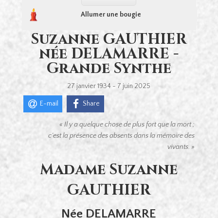
Allumer une bougie
Suzanne GAUTHIER
née DELAMARRE -
Grande Synthe
27 janvier 1934 - 7 juin 2025
E-mail
Share
« Il y a quelque chose de plus fort que la mort ;
c’est la présence des absents
dans la mémoire des
vivants. »
Madame Suzanne
GAUTHIER
Née DELAMARRE