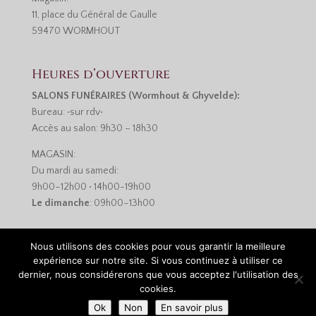
11, place du Général de Gaulle
59470 WORMHOUT
Heures d’ouverture
SALONS FUNÉRAIRES (Wormhout & Ghyvelde):
Bureau: •sur rdv•
Accès au salon: 9h30 – 18h30
MAGASIN:
Du mardi au samedi:
9h00–12h00 • 14h00-19h00
Le dimanche
: 09h00–13h00
Nous utilisons des cookies pour vous garantir la meilleure
expérience sur notre site. Si vous continuez à utiliser ce
dernier, nous considérerons que vous acceptez l'utilisation des
cookies.
Réalisation :
Monsieur-Site.com
•
Mentions légales et
Ok
Non
En savoir plus
politique de confidentialité