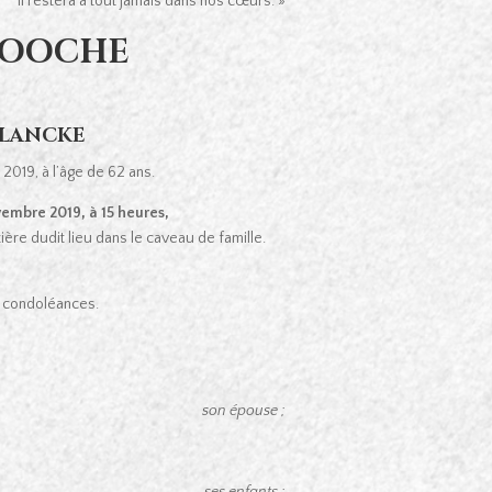
il restera à tout jamais dans nos cœurs. »
 COOCHE
PLANCKE
019, à l’âge de 62 ans.
embre 2019, à 15 heures,
ière dudit lieu dans le caveau de famille.
de condoléances.
son épouse ;
ses enfants ;