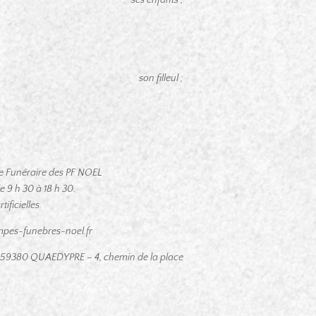
son filleul ;
ace Funéraire des PF NOEL
9 h 30 à 18 h 30.
ificielles.
pes-funebres-noel.fr
59380 QUAEDYPRE – 4, chemin de la place