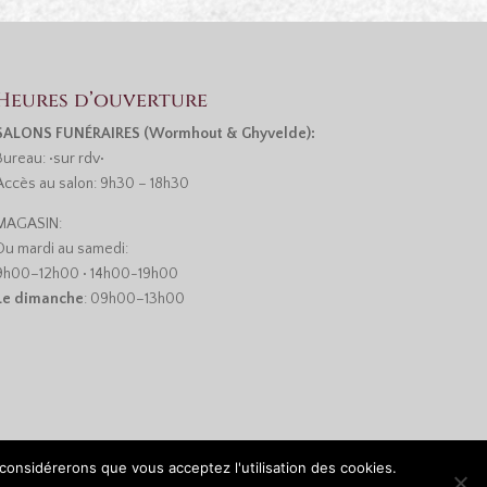
Heures d’ouverture
SALONS FUNÉRAIRES (Wormhout & Ghyvelde):
Bureau: •sur rdv•
Accès au salon: 9h30 – 18h30
MAGASIN:
Du mardi au samedi:
9h00–12h00 • 14h00-19h00
Le dimanche
: 09h00–13h00
 considérerons que vous acceptez l'utilisation des cookies.