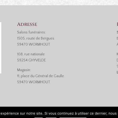
Adresse
Salons funéraires:
1505, route de Bergues
59470 WORMHOUT
108, rue nationale
59254 GHYVELDE
Magasin:
11, place du Général de Gaulle
59470 WORMHOUT
 expérience sur notre site. Si vous continuez à utiliser ce dernier, nous