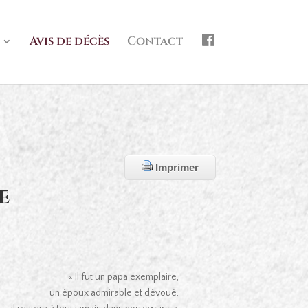
f
Avis de décès
Contact
b
Imprimer
e
« Il fut un papa exemplaire,
un époux admirable et dévoué,