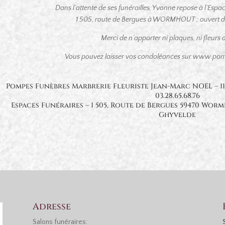
Dans l’attente de ses funérailles, Yvonne repose à l’Esp
1 505, route de Bergues à WORMHOUT ; ouvert de 
Merci de n’apporter ni plaques, ni fleurs art
Vous pouvez laisser vos condoléances sur www.pom
Pompes Funèbres Marbrerie Fleuriste Jean-Marc NOEL – 1
03.28.65.68.76
Espaces Funéraires – 1 505, Route de Bergues 59470 Worm
Ghyvelde
Adresse
Salons funéraires: