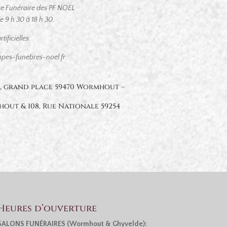
ace Funéraire des PF NOEL
9 h 30 à 18 h 30.
ificielles.
pes-funebres-noel.fr
1, grand place 59470 Wormhout –
hout & 108, Rue Nationale 59254
Heures d’ouverture
SALONS FUNÉRAIRES (Wormhout & Ghyvelde):