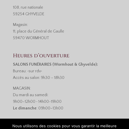
108, rue nationale
59254 GHYVELDE
Magasin:
11, place du Général de Gaulle
59470 WORMHOUT
Heures d’ouverture
SALONS FUNÉRAIRES (Wormhout & Ghyvelde):
Bureau: •sur rdv•
Accès au salon: 9h30 – 18h30
MAGASIN:
Du mardi au samedi:
9h00–12h00 • 14h00-19h00
Le dimanche
: 09h00–13h00
Nous utilisons des cookies pour vous garantir la meilleure