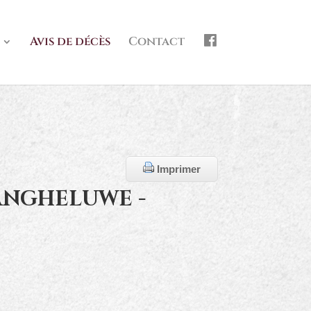
f
Avis de décès
Contact
b
Imprimer
ANGHELUWE -