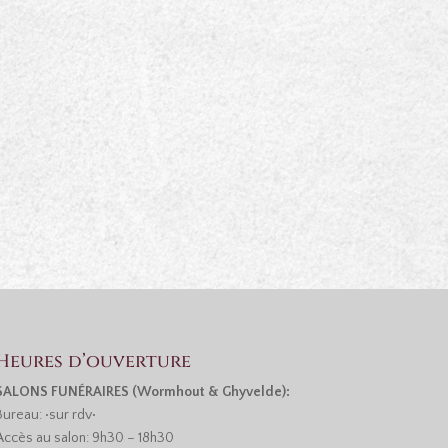
Heures d’ouverture
SALONS FUNÉRAIRES (Wormhout & Ghyvelde):
Bureau: •sur rdv•
Accès au salon: 9h30 – 18h30