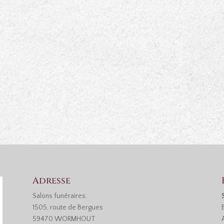
Adresse
Salons funéraires:
1505, route de Bergues
59470 WORMHOUT